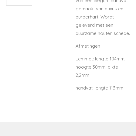
van een elegant handvat
gemaakt van buxus en
purperhart. Wordt
geleverd met een
duurzame houten schede.
Afmetingen
Lemmet: lengte 104mm,
hoogte 30mm, dikte
2,2mm
handvat: lengte 113mm