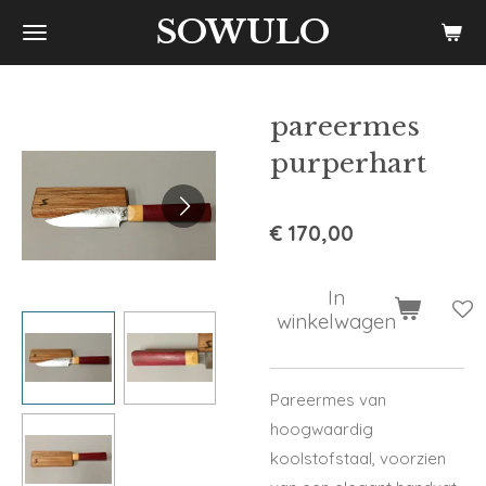
SOWULO
Ga
direct
naar
de
pareermes
hoofdinhoud
purperhart
€ 170,00
In
winkelwagen
Pareermes van
hoogwaardig
koolstofstaal, voorzien