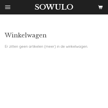
SOWULO
Ga
direct
naar
de
hoofdinhoud
Winkelwagen
Er zitten geen artikelen (meer) in de winkelwagen.