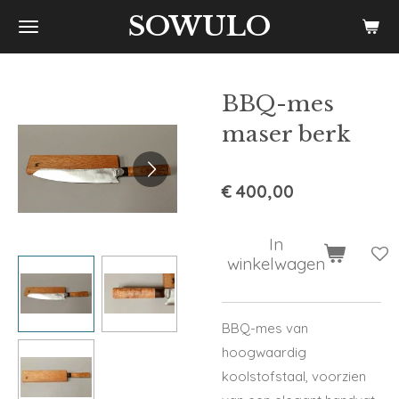
SOWULO
Ga
direct
naar
de
BBQ-mes
hoofdinhoud
maser berk
€ 400,00
In
winkelwagen
BBQ-mes van
hoogwaardig
koolstofstaal, voorzien