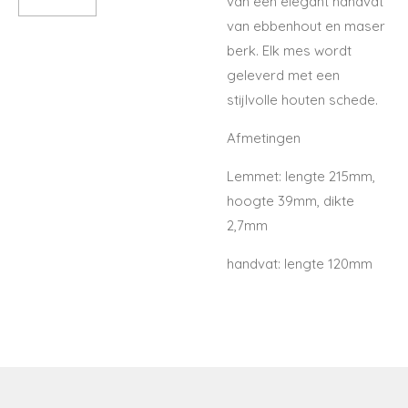
van een elegant handvat
van ebbenhout en maser
berk. Elk mes wordt
geleverd met een
stijlvolle houten schede.
Afmetingen
Lemmet: lengte 215mm,
hoogte 39mm, dikte
2,7mm
handvat: lengte 120mm